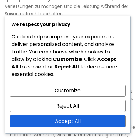
Verletzungen zu managen und die Leistung während der
Saison aufrechtzuerhalten.
We respect your privacy
Vergleich mit der 4-4-2-Formation
Cookies help us improve your experience,
deliver personalized content, and analyze
Die 4-4-2-Formation beruht typischerweise auf einer
traffic. You can choose which cookies to
starreren Struktur, bei der zwei Viererketten defensive
allow by clicking
Customize
. Click
Accept
Stabilität und Unterstützung bieten. Im Gegensatz dazu
All
to consent or
Reject All
to decline non-
betont die 2-3-5-Formation das offensive Spiel, was eine
essential cookies.
flüssigere Rotation unter Stürmern und Mittelfeldspielern
ermöglicht. Diese Flexibilität kann zu erhöhten
Customize
Tormöglichkeiten führen, erfordert jedoch möglicherweise
mehr Ausdauer und Anpassungsfähigkeit von den Spielern.
Reject All
Rotationsrollen:
In der 4-4-2 haben die Spieler
definierte Rollen, was das Management von Ermüdung
Accept All
erleichtert. Die 2-3-5 erfordert, dass die Spieler häufig die
Positionen wechseln, was die Kreativität steigern kann,