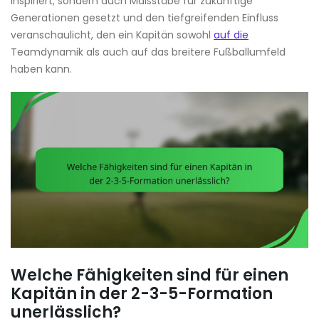
inspiriert, sondern auch Maßstäbe für zukünftige
Generationen gesetzt und den tiefgreifenden Einfluss
veranschaulicht, den ein Kapitän sowohl
auf die
Teamdynamik als auch auf das breitere Fußballumfeld
haben kann.
Welche Fähigkeiten sind für einen
Kapitän in der 2-3-5-Formation
unerlässlich?