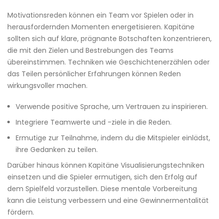
Motivationsreden können ein Team vor Spielen oder in
herausfordernden Momenten energetisieren. Kapitäne
sollten sich auf klare, prägnante Botschaften konzentrieren,
die mit den Zielen und Bestrebungen des Teams
übereinstimmen. Techniken wie Geschichtenerzählen oder
das Teilen persönlicher Erfahrungen können Reden
wirkungsvoller machen.
Verwende positive Sprache, um Vertrauen zu inspirieren.
Integriere Teamwerte und -ziele in die Reden.
Ermutige zur Teilnahme, indem du die Mitspieler einlädst,
ihre Gedanken zu teilen.
Darüber hinaus können Kapitäne Visualisierungstechniken
einsetzen und die Spieler ermutigen, sich den Erfolg auf
dem Spielfeld vorzustellen. Diese mentale Vorbereitung
kann die Leistung verbessern und eine Gewinnermentalität
fördern.