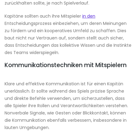
zurückhalten sollte, je nach Spielverlauf.
Kapitäne sollten auch ihre Mitspieler
in den
Entscheidungsprozess einbeziehen, um deren Meinungen
zu fördern und ein kooperatives Umfeld zu schaffen. Dies
baut nicht nur Vertrauen auf, sondern stellt auch sicher,
dass Entscheidungen das kollektive Wissen und die Instinkte
des Teams widerspiegeln.
Kommunikationstechniken mit Mitspielern
Klare und effektive Kommunikation ist für einen Kapitän
unerlässlich. Er sollte während des Spiels präzise Sprache
und direkte Befehle verwenden, um sicherzustellen, dass
alle Spieler ihre Rollen und Verantwortlichkeiten verstehen.
Nonverbale Signale, wie Gesten oder Blickkontakt, können
die Kommunikation ebenfalls verbessern, insbesondere in
lauten Umgebungen.