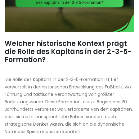
Welcher historische Kontext prägt
die Rolle des Kapitäns in der 2-3-5-
Formation?
Die Rolle des Kapitäns in der 2-3-5-Formation ist tief
verwurzelt in der historischen Entwicklung des Fußballs, wo
Führung und taktische Verantwortung von größter
Bedeutung waren. Diese Formation, die zu Beginn des 20.
Jahrhunderts verbreitet war, erforderte von den Kapitänen,
dass sie nicht nur sprachliche Führer, sondern auch
strategische Denker waren, die sich an die dynamische
Natur des Spiels anpassen konnten.