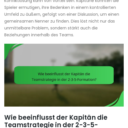
Konfliktlösung kann von Vorteil sein. Kapitäne könnten die
Spieler ermutigen, ihre Bedenken in einem kontrollierten
Umfeld zu äußern, gefolgt von einer Diskussion, um einen
gemeinsamen Nenner zu finden. Dies löst nicht nur das
unmittelbare Problem, sondern stärkt auch die
Beziehungen innerhalb des Teams.
Wie beeinflusst der Kapitän die
Teamstrategie in der 2-3-5-