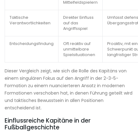
Mittelfeldspielern
Taktische
Direkter Einfluss
Umfasst defens
Verantwortlichkeiten
auf das
Übergangsstra
Angriffsspiel
Entscheidungsfindung
Oft reaktiv auf
Proaktiv, mit e
unmittelbare
Schwerpunkt au
Spielsituationen
langfristiger St
Dieser Vergleich zeigt, wie sich die Rolle des Kapitäns von
einem singulären Fokus auf den Angriff in der 2-3-5-
Formation zu einem nuancierteren Ansatz in modernen
Formationen verschoben hat, in denen Führung geteilt wird
und taktisches Bewusstsein in allen Positionen
entscheidend ist.
Einflussreiche Kapitäne in der
Fußballgeschichte