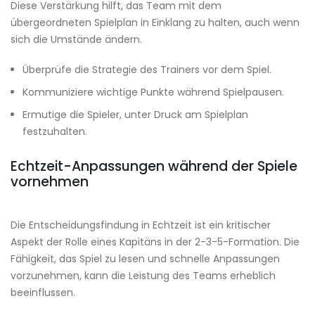
Diese Verstärkung hilft, das Team mit dem
übergeordneten Spielplan in Einklang zu halten, auch wenn
sich die Umstände ändern.
Überprüfe die Strategie des Trainers vor dem Spiel.
Kommuniziere wichtige Punkte während Spielpausen.
Ermutige die Spieler, unter Druck am Spielplan
festzuhalten.
Echtzeit-Anpassungen während der Spiele
vornehmen
Die Entscheidungsfindung in Echtzeit ist ein kritischer
Aspekt der Rolle eines Kapitäns in der 2-3-5-Formation. Die
Fähigkeit, das Spiel zu lesen und schnelle Anpassungen
vorzunehmen, kann die Leistung des Teams erheblich
beeinflussen.