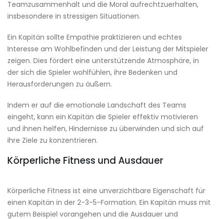
Teamzusammenhalt und die Moral aufrechtzuerhalten,
insbesondere in stressigen Situationen.
Ein Kapitän sollte Empathie praktizieren und echtes
Interesse am Wohlbefinden und der Leistung der Mitspieler
zeigen. Dies fördert eine unterstützende Atmosphäre, in
der sich die Spieler wohlfühlen, ihre Bedenken und
Herausforderungen zu äußern.
Indem er auf die emotionale Landschaft des Teams
eingeht, kann ein Kapitän die Spieler effektiv motivieren
und ihnen helfen, Hindernisse zu überwinden und sich auf
ihre Ziele zu konzentrieren.
Körperliche Fitness und Ausdauer
Körperliche Fitness ist eine unverzichtbare Eigenschaft für
einen Kapitän in der 2-3-5-Formation. Ein Kapitän muss mit
gutem Beispiel vorangehen und die Ausdauer und