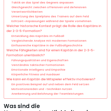
Taktik an das Spiel des Gegners anpassen
Gleichgewicht zwischen offensiven und defensiven
Verantwortlichkeiten
Umsetzung des Spielplans des Trainers auf dem Feld
Echtzeit-Anpassungen während der Spiele vornehmen
Welcher historische Kontext prägt die Rolle des Kapitäns in
der 2-3-5-Formation?
Entwicklung des Kapitäns im Fußball
Vergleichende Analyse mit modernen Formationen
Einflussreiche Kapitäne in der Fußballgeschichte
Welche Fähigkeiten sind für einen Kapitän in der 2-3-5-
Formation unerlässlich?
Führungsqualitäten und Eigenschaften
Verständnis taktischer Formationen
Emotionale Intelligenz und Empathie
Körperliche Fitness und Ausdauer
Wie kann ein Kapitän die Mitspieler effektiv motivieren?
Ein positives Beispiel auf und neben dem Feld setzen
Motivationsreden und -techniken nutzen
Anerkennung und Belohnung der Teamleistungen
Was sind die