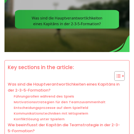
Key sections in the article:
Was sind die Hauptverantwortlichkeiten eines Kapitäns in
der 2-3-5-Formation?
Führungsrollen während des Spiels
Motivationsstrategien für den Teamzusammenhalt
Entscheidungsprozesse auf dem Spielfeld
Kommunikationstechniken mit Mitspielern
Konfliktlösung unter Spielern
Wie beeinflusst der Kapitän die Teamstrategie in der 2-3-
5-Formation?