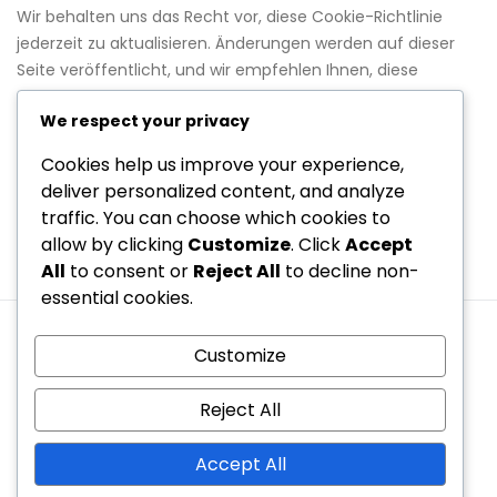
Wir behalten uns das Recht vor, diese Cookie-Richtlinie
jederzeit zu aktualisieren. Änderungen werden auf dieser
Seite veröffentlicht, und wir empfehlen Ihnen, diese
regelmäßig zu überprüfen.
We respect your privacy
Kontaktinformationen
Cookies help us improve your experience,
deliver personalized content, and analyze
Bei Fragen zu dieser Cookie-Richtlinie oder unseren
traffic. You can choose which cookies to
Datenschutzpraktiken kontaktieren Sie uns bitte unter:
allow by clicking
Customize
. Click
Accept
cookiepolicy@hoitlingersv.de
.
All
to consent or
Reject All
to decline non-
essential cookies.
Wer wir sind
Kontakt aufnehmen
Customize
Allgemeine Geschäftsbedingungen
Cookies und Tracking
Datenschutzrichtlinie
Reject All
Copyright © 2026 hoitlingersv.de | Powered by
Spexo
Accept All
WordPress Theme