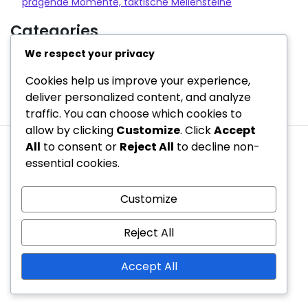
prägende Momente, taktische Meilensteine
Categories
We respect your privacy
Entwicklungsgeschichte des 2-3-5
Cookies help us improve your experience,
Spielerrollen in der 2-3-5-Formation
deliver personalized content, and analyze
Taktische Analyse der 2-3-5-Formation
traffic. You can choose which cookies to
allow by clicking
Customize
. Click
Accept
All
to consent or
Reject All
to decline non-
Wer wir sind
Kontakt aufnehmen
essential cookies.
Allgemeine Geschäftsbedingungen
Cookies und Tracking
Datenschutzrichtlinie
Customize
Copyright © 2026 hoitlingersv.de | Powered by
Spexo
Reject All
WordPress Theme
Accept All