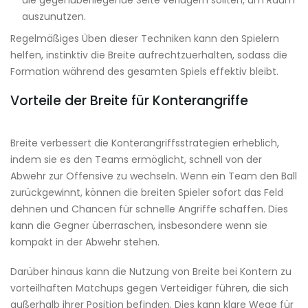
die gegenüberliegende Seite verlagern sollten, um Raum
auszunutzen.
Regelmäßiges Üben dieser Techniken kann den Spielern
helfen, instinktiv die Breite aufrechtzuerhalten, sodass die
Formation während des gesamten Spiels effektiv bleibt.
Vorteile der Breite für Konterangriffe
Breite verbessert die Konterangriffsstrategien erheblich,
indem sie es den Teams ermöglicht, schnell von der
Abwehr zur Offensive zu wechseln. Wenn ein Team den Ball
zurückgewinnt, können die breiten Spieler sofort das Feld
dehnen und Chancen für schnelle Angriffe schaffen. Dies
kann die Gegner überraschen, insbesondere wenn sie
kompakt in der Abwehr stehen.
Darüber hinaus kann die Nutzung von Breite bei Kontern zu
vorteilhaften Matchups gegen Verteidiger führen, die sich
außerhalb ihrer Position befinden. Dies kann klare Wege für