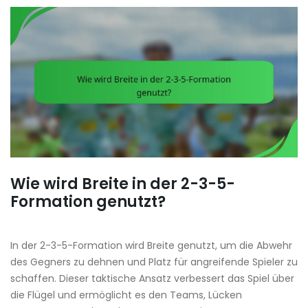
Wie wird Breite in der 2-3-5-
Formation genutzt?
In der 2-3-5-Formation wird Breite genutzt, um die Abwehr
des Gegners zu dehnen und Platz für angreifende Spieler zu
schaffen. Dieser taktische Ansatz verbessert das Spiel über
die Flügel und ermöglicht es den Teams, Lücken