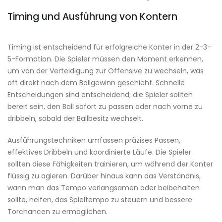
Timing und Ausführung von Kontern
Timing ist entscheidend für erfolgreiche Konter in der 2-3-
5-Formation. Die Spieler müssen den Moment erkennen,
um von der Verteidigung zur Offensive zu wechseln, was
oft direkt nach dem Ballgewinn geschieht. Schnelle
Entscheidungen sind entscheidend; die Spieler sollten
bereit sein, den Ball sofort zu passen oder nach vorne zu
dribbeln, sobald der Ballbesitz wechselt.
Ausführungstechniken umfassen präzises Passen,
effektives Dribbeln und koordinierte Läufe. Die Spieler
sollten diese Fähigkeiten trainieren, um während der Konter
flüssig zu agieren. Darüber hinaus kann das Verständnis,
wann man das Tempo verlangsamen oder beibehalten
sollte, helfen, das Spieltempo zu steuern und bessere
Torchancen zu ermöglichen.