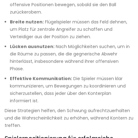
offensive Positionen bewegen, sobald sie den Ball
zurückerobern.
Breite nutzen:
Flügelspieler müssen das Feld dehnen,
um Platz für zentrale Angreifer zu schaffen und
Verteidiger aus der Position zu ziehen.
Lücken ausnutzen:
Nach Möglichkeiten suchen, um in
die Räume zu passen, die die gegnerische Abwehr
hinterlässt, insbesondere während ihrer offensiven
Phase.
Effektive Kommunikation:
Die Spieler müssen klar
kommunizieren, um Bewegungen zu koordinieren und
sicherzustellen, dass jeder über den Konterplan
informiert ist.
Diese Strategien helfen, den Schwung aufrechtzuerhalten
und die Wahrscheinlichkeit zu erhöhen, während Kontern zu
treffen.