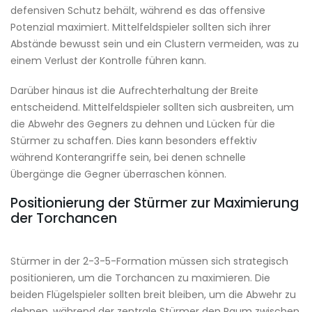
defensiven Schutz behält, während es das offensive
Potenzial maximiert. Mittelfeldspieler sollten sich ihrer
Abstände bewusst sein und ein Clustern vermeiden, was zu
einem Verlust der Kontrolle führen kann.
Darüber hinaus ist die Aufrechterhaltung der Breite
entscheidend. Mittelfeldspieler sollten sich ausbreiten, um
die Abwehr des Gegners zu dehnen und Lücken für die
Stürmer zu schaffen. Dies kann besonders effektiv
während Konterangriffe sein, bei denen schnelle
Übergänge die Gegner überraschen können.
Positionierung der Stürmer zur Maximierung
der Torchancen
Stürmer in der 2-3-5-Formation müssen sich strategisch
positionieren, um die Torchancen zu maximieren. Die
beiden Flügelspieler sollten breit bleiben, um die Abwehr zu
dehnen, während der zentrale Stürmer den Raum zwischen