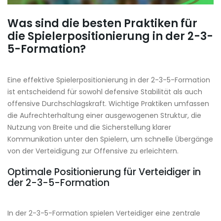
Was sind die besten Praktiken für
die Spielerpositionierung in der 2-3-
5-Formation?
Eine effektive Spielerpositionierung in der 2-3-5-Formation
ist entscheidend für sowohl defensive Stabilität als auch
offensive Durchschlagskraft. Wichtige Praktiken umfassen
die Aufrechterhaltung einer ausgewogenen Struktur, die
Nutzung von Breite und die Sicherstellung klarer
Kommunikation unter den Spielern, um schnelle Übergänge
von der Verteidigung zur Offensive zu erleichtern.
Optimale Positionierung für Verteidiger in
der 2-3-5-Formation
In der 2-3-5-Formation spielen Verteidiger eine zentrale