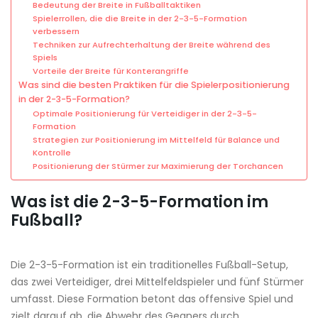
Bedeutung der Breite in Fußballtaktiken
Spielerrollen, die die Breite in der 2-3-5-Formation
verbessern
Techniken zur Aufrechterhaltung der Breite während des
Spiels
Vorteile der Breite für Konterangriffe
Was sind die besten Praktiken für die Spielerpositionierung
in der 2-3-5-Formation?
Optimale Positionierung für Verteidiger in der 2-3-5-
Formation
Strategien zur Positionierung im Mittelfeld für Balance und
Kontrolle
Positionierung der Stürmer zur Maximierung der Torchancen
Was ist die 2-3-5-Formation im
Fußball?
Die 2-3-5-Formation ist ein traditionelles Fußball-Setup,
das zwei Verteidiger, drei Mittelfeldspieler und fünf Stürmer
umfasst. Diese Formation betont das offensive Spiel und
zielt darauf ab, die Abwehr des Gegners durch