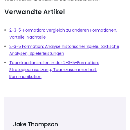
Verwandte Artikel
2-3-5-Formation: Vergleich zu anderen Formationen,
Vorteile, Nachteile
2-3-5 Formation: Analyse historischer Spiele, taktische
Analysen, Spielerleistungen
Teamkapitänsrollen in der 2-3-5-Formation:
Strategieumsetzung, Teamzusammenhalt,
Kommunikation
Jake Thompson