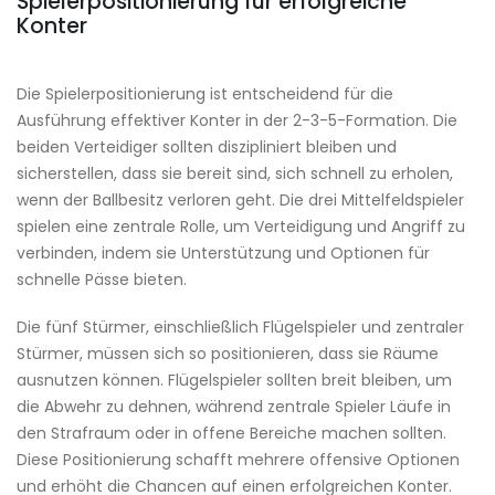
Spielerpositionierung für erfolgreiche
Konter
Die Spielerpositionierung ist entscheidend für die
Ausführung effektiver Konter in der 2-3-5-Formation. Die
beiden Verteidiger sollten diszipliniert bleiben und
sicherstellen, dass sie bereit sind, sich schnell zu erholen,
wenn der Ballbesitz verloren geht. Die drei Mittelfeldspieler
spielen eine zentrale Rolle, um Verteidigung und Angriff zu
verbinden, indem sie Unterstützung und Optionen für
schnelle Pässe bieten.
Die fünf Stürmer, einschließlich Flügelspieler und zentraler
Stürmer, müssen sich so positionieren, dass sie Räume
ausnutzen können. Flügelspieler sollten breit bleiben, um
die Abwehr zu dehnen, während zentrale Spieler Läufe in
den Strafraum oder in offene Bereiche machen sollten.
Diese Positionierung schafft mehrere offensive Optionen
und erhöht die Chancen auf einen erfolgreichen Konter.