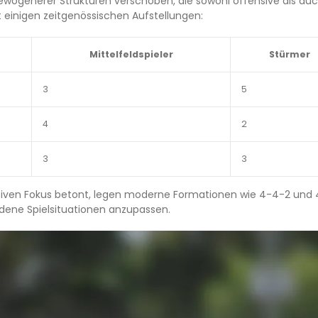
ogenerer Strukturen verschoben, die sowohl offensive als auch
 einigen zeitgenössischen Aufstellungen:
Mittelfeldspieler
Stürmer
3
5
4
2
3
3
siven Fokus betont, legen moderne Formationen wie 4-4-2 und 
edene Spielsituationen anzupassen.