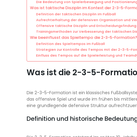
Die Bedeutung von Spielerbewegung und Positionierun
Was ist taktische Disziplin im Kontext der 2-3-5-Form
Definition der taktischen Disziplin im Fußball
Aufrechterhaltung der defensiven Organisation und Ve
Offensive taktische Disziplin und Entscheidungsfindung
Trainingsmethoden zur Verbesserung der taktischen Dis
Wie beeinflusst das Spieltempo die 2-3-5-Formation
Definition des Spieltempos im Fußball
Strategien zur Kontrolle des Tempos mit der 2-3-5-Fo
Einfluss des Tempos auf die Spielerleistung und Team
Was ist die 2-3-5-Formatio
Die 2-3-5-Formation ist ein klassisches Fußballsyst
das offensive Spiel und wurde im frühen bis mittle
eine grundlegende defensive Struktur aufrechtzuer
Definition und historische Bedeutu