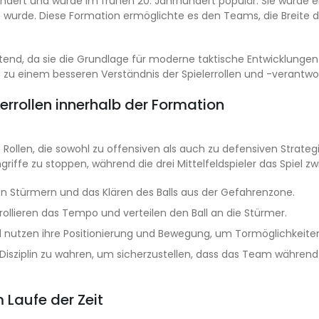
ndert und wurde im frühen 20. Jahrhundert populär. Sie wurde e
t wurde. Diese Formation ermöglichte es den Teams, die Breite d
nd, da sie die Grundlage für moderne taktische Entwicklungen i
zu einem besseren Verständnis der Spielerrollen und -verantwor
rrollen innerhalb der Formation
 Rollen, die sowohl zu offensiven als auch zu defensiven Strateg
riffe zu stoppen, während die drei Mittelfeldspieler das Spiel z
on Stürmern und das Klären des Balls aus der Gefahrenzone.
rollieren das Tempo und verteilen den Ball an die Stürmer.
d nutzen ihre Positionierung und Bewegung, um Tormöglichkeite
he Disziplin zu wahren, um sicherzustellen, dass das Team währen
 Laufe der Zeit