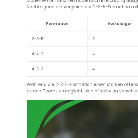
Moderne Formationen haben sich in Richtung ausgew
Nachfolgend ein Vergleich der 2-3-5-Formation mit
Formation
Verteidiger
2-3-5
2
4-4-2
4
4-3-3
4
Während die 2-3-5-Formation einen starken offen
es den Teams ermöglicht, sich effektiv an verschi