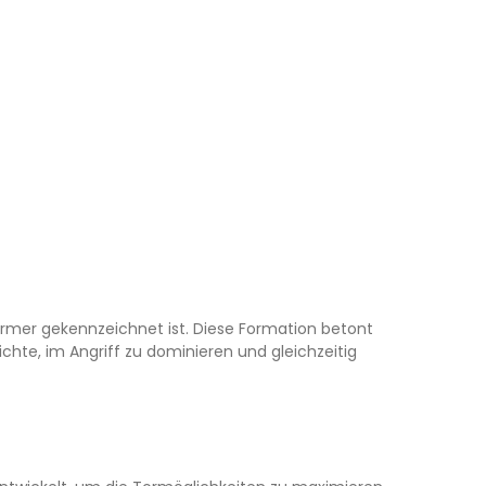
Stürmer gekennzeichnet ist. Diese Formation betont
hte, im Angriff zu dominieren und gleichzeitig