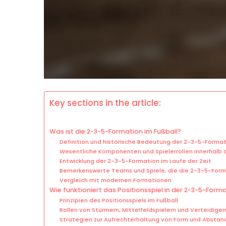
Key sections in the article:
Was ist die 2-3-5-Formation im Fußball?
Definition und historische Bedeutung der 2-3-5-Forma
Wesentliche Komponenten und Spielerrollen innerhalb 
Entwicklung der 2-3-5-Formation im Laufe der Zeit
Bemerkenswerte Teams und Spiele, die die 2-3-5-Form
Vergleich mit modernen Formationen
Wie funktioniert das Positionsspiel in der 2-3-5-Form
Prinzipien des Positionsspiels im Fußball
Rollen von Stürmern, Mittelfeldspielern und Verteidigern
Strategien zur Aufrechterhaltung von Form und Abstan